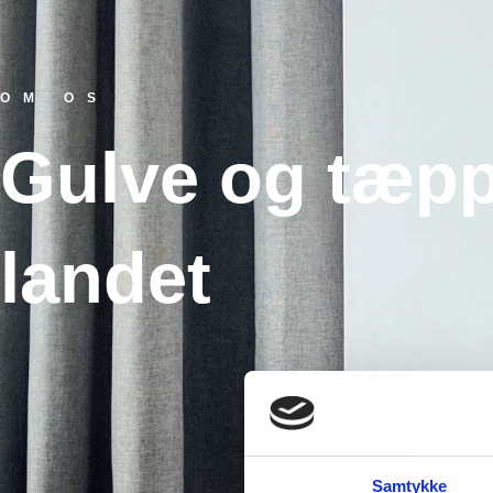
OM OS
Gulve og tæppe
landet
Samtykke