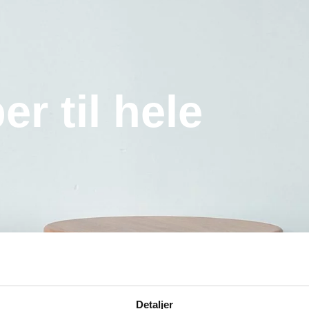
r til hele
Detaljer