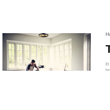
H
Et
fa