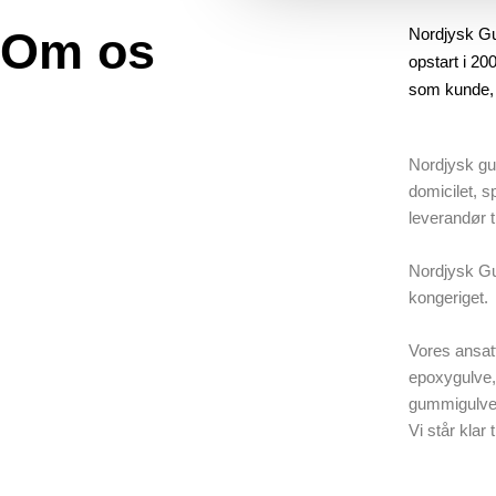
Om os
Nordjysk Gu
opstart i 20
som kunde, 
Nordjysk gu
domicilet, s
leverandør t
Nordjysk Gul
kongeriget.
Vores ansatt
epoxygulve,
gummigulve,
Vi står klar 