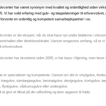
lvcenter har været synonym med kvalitet og ordentlighed siden vi
05. Vi har solid erfaring med gulv- og tæppeløsninger til erhvervslivet,
forvente en ordentlig og kompetent samarbejdspartner i os.
lvcenter er din ekspert, når du skal have nyt under fødderne i virks
portshallen eller direktionslokalet. Uanset omgavens omfang, så er vi 
il erhvervslivet.
vcenter har eksisteret siden 2005, vi har base i Hjørring, men løser 
e er speicialister og kompetente. Uanset om det er vinylgulve, linol
 trægulve, stentæppegulve, laminatgulve, designgulve, korkgulve, tæp
 flydegulve, vådrumsgulve eller undergulve.
til at give et tilbud på din udfordring og løse opgaven til fulde.