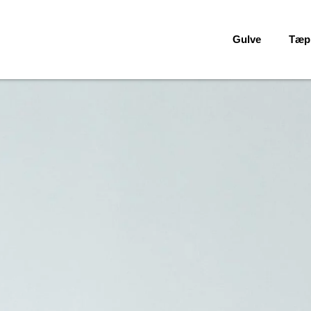
Facebook
Gulve
Tæp