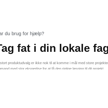
ar du brug for hjælp?
Tag fat i din lokale f
 stort produktudvalg er ikke nok til at komme i mål med store projekter
gmand med stor ekspertise for at få den rigtige løsning til dit projekt.
Kontakt os