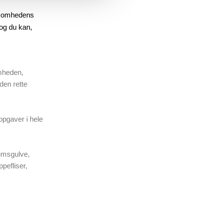
rksomhedens
 og du kan,
omheden,
den rette
opgaver i hele
eumsgulve,
pefliser,